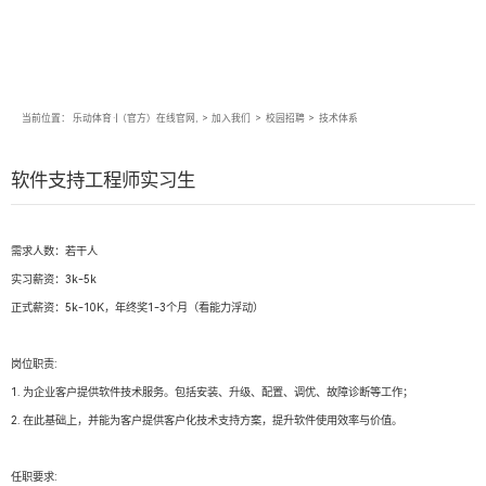
当前位置：
乐动体育·|（官方）在线官网,
>
加入我们
>
校园招聘
>
技术体系
软件支持工程师实习生
需求人数：若干人
实习薪资：3k-5k
正式薪资：5k-10K，年终奖1-3个月（看能力浮动）
岗位职责:
1. 为企业客户提供软件技术服务。包括安装、升级、配置、调优、故障诊断等工作；
2. 在此基础上，并能为客户提供客户化技术支持方案，提升软件使用效率与价值。
任职要求: