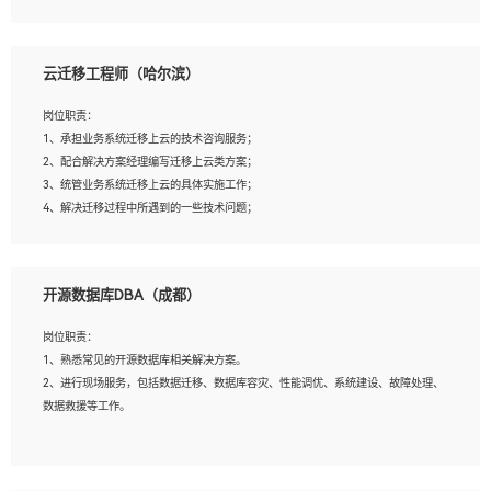
4、负责问答系统的搭建和知识图谱的建立；
云迁移工程师（哈尔滨）
岗位要求：
1、1年及以上自然语言处理方向研究或工作经验，统招本科及以上学历；
岗位职责：
2、熟悉tensorflow，keras，pytorch等常规深度学习框架，快速根据客户需求实现
1、承担业务系统迁移上云的技术咨询服务；
有效的模型；
2、配合解决方案经理编写迁移上云类方案；
3、熟悉掌握至少一种编程语言，如：Python，Java；
3、统管业务系统迁移上云的具体实施工作；
4、 熟悉NLP相关算法与实现；
4、解决迁移过程中所遇到的一些技术问题；
5、至少有一次及以上问答系统的项目实践，熟悉问答系统全流程开发者优先；
6、有较强的问题分析和处理能力，良好的团队合作意识；
7、 参与过相关竞赛或科研项目者优先。
岗位要求：
开源数据库DBA（成都）
1、专科及以上学历，三年以上工作经验，计算机等相关专业；
2、具备常见业务系统资源评估、部署优化和故障排查的能力；
岗位职责：
3、熟悉常见操作系统、存储、网络、 IO 等相关原理；
1、熟悉常见的开源数据库相关解决方案。
4、具有迁移工具实操经验，具备P2V、V2V迁移能力；
2、进行现场服务，包括数据迁移、数据库容灾、性能调优、系统建设、故障处理、
5、熟练华为、VMware虚拟化、云计算及云存储技术；
数据救援等工作。
6、熟悉主流数据库、应用服务器、中间件部署架构和运维方法；
7、具备资源池迁移、应用及数据迁移、异构数据迁移相关经验；
8、具有HCIE/H3CIE/VMware/阿里云等云计算方向认证者优先；
岗位要求：