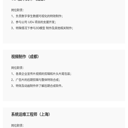
2、熟练掌握 Unity3D 程序开发，精通 C# 语言开发；
3、具有大量插件的使用调试经历，开发测试过 UWP 端程序者优先；
岗位职责：
4、有良好的沟通能力和团队合作意识；
1、负责数字孪生数据可视化的特效制作；
5、开发过 HoloLens 程序者优先。
2、参与公司 UE4 项目的支援开发；
3、特殊情况下参与3D模型 制作及其他相关制作；
岗位要求：
1、全日制本科以上学历，美术、动画相关专业毕业，具有相关效果制作经验2年以
视频制作（成都）
上；
2、熟练掌握 Particle 或 Niagara 制作特效模块；
岗位职责：
3、想象力丰富, 有一定的艺术审美深度；
1、各类企业宣传片视频的剪辑和片头片尾包装；
4、有良好的场景特效搭建功底；
2、广告片的后期剪辑与整体特效合成；
5、熟悉 3Ds Max 或者 Maya；
3、特效及动画制作并了解后期合成软件。
6、有良好的沟通能力和团队合作意识；
7、参与过建筑结构表现相关项目者优先
岗位要求：
1、热爱影视，责任心强，有强烈的兴趣和后期制作的主观能动性；
系统运维工程师（上海）
2、熟练使用After Effect、Photo Shop、熟练掌握视频剪辑和特效包装软件；
3、能对影片后期进行整体调色控制，具备一定审美感；
岗位职责：
4、在剪辑上会思考，有一定编导思维；