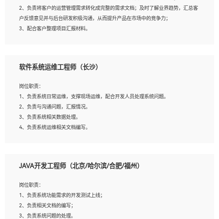
4、熟悉OPENCV、HALCON等常用图像处理软件，熟练进行图像处理；
2、负责将客户的运营管理需求转化成完整的需求文档；及时了解业界趋势，汇总客
5、熟悉主流的分类算法、聚类算法和关联分析算法原理，能熟练使用神经网络算法
户反馈意见并与后台研发积极沟通，从而提升产品在市场中的竞争力；
的进行业务建模；
3、配合客户整理项目汇报材料。
6、对OCR领域有深入的研究，熟悉模型调参，压缩和整型化方法；
7、熟悉mysql、oracle、MongoDB、redis等其中一种数据库使用。
岗位要求：
软件系统运维工程师（长沙）
1、3年以上运营或解决方案的工作经验。
2、具备良好的逻辑能力、沟通能力和文字处理能力，能够从海量数据中发现关键特
岗位职责：
征，可独立提出完整的优化方案,并推动方案执行达成结果；熟练使用PPT、
1、负责系统日常运维，支撑现场运维，配合开发人员处理系统问题。
WORD、EXCEL等办公软件；
2、负责与沟通问题，汇报情况。
3、深入理解公司各项AI产品和技术信息；具有较强的文档编写能力，能独立撰写
3、负责系统相关数据处理。
PPT、方案建议书等，面试时需携带个人制作的专业PPT文件进行展示。
4、负责系统运维相关文档编写。
5、负责现场对接客户，沟通事项。
JAVA开发工程师（北京/哈尔滨/合肥/福州）
岗位要求：
1、计算机相关专业本科以上学历，1年以上软件系统运维经验。
岗位职责：
2、精通linux命令。
1、负责系统功能需求的开发测试上线；
3、熟悉oracle、mysql 数据库。
2、负责相关文档的编写；
4、善于沟通，具有良好的团队合作精神和协作能力。
3、负责系统问题的处理。