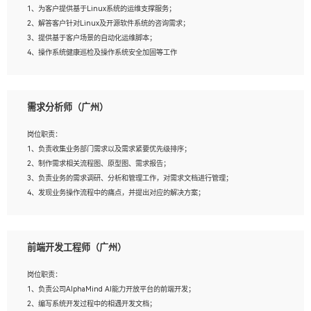
1、为客户提供基于Linux系统的运维支撑服务；
5、踏实， 勤奋，愿意在工作中不断学习，提高自我；
2、解答客户针对Linux及开源软件系统的咨询需求；
6、能与同事友好相处。
3、提供基于客户场景的自动化运维脚本；
4、操作系统健康巡检及操作系统安全加固等工作
岗位要求：
需求分析师（广州）
1、全日制本科计算机相关专业毕业，3年以上相关工作经验；
2、精通linux操作系统的运行维护，具有故障处理的能力
岗位职责：
3、熟练使用脚本语言，shell/python任一种，熟练使用Ansible
1、负责收集业务部门需求以及需求紧要优先级排序；
4、熟悉linux常见服务、中间件的基本原理、部署以及故障处理，如：Mysql、
2、制作需求相关流程图、原型图、需求报告；
Apache、Nginx、Zabbix、Kafka等
3、负责业务的需求调研、分析和管理工作，对需求文档进行管理；
5、熟悉主流虚拟化技术，如：VMware、KVM
4、发现业务操作流程中的痛点，并提出对应的解决方案；
6、具备网络方面的基础知识，熟悉常见的网络协议，如TCP/IP，转发原理，路由优
5、完成其他上级领导交予的任务和工作。
先级等
7、了解容器技术，熟悉docker或podman
8、有良好的文档编写能力和沟通能力，有RHCE证书优先
前端开发工程师（广州）
岗位要求：
1、本科以上学历，一年以上需求分析相关经验者优先；
岗位职责：
2、熟悉产品及需求规划工具，如:Axure、Xmind、MS Project等；
1、负责公司AlphaMind AI能力开放平台的前端开发；
3、具备良好的交流协调能力，有较强的责任感、工作积极主动；
2、编写系统开发过程中的相遇开发文档；
4、有较强的系统需求分析、文档编写能力、沟通能力；