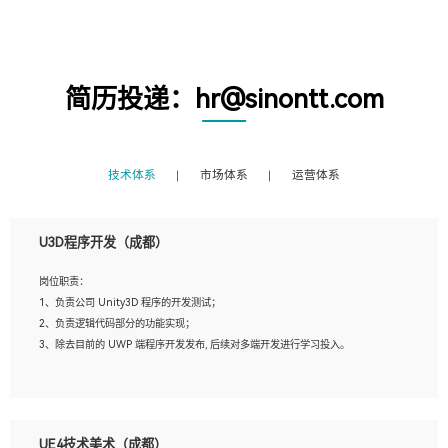
简历投递：hr@sinontt.com
技术体系
市场体系
运营体系
U3D程序开发（成都）
岗位职责：
1、负责公司 Unity3D 程序的开发测试；
2、负责逻辑代码部分的功能实现；
3、除去目前的 UWP 端程序开发发布, 后续对多端开发进行学习投入。
岗位要求：
1、全日制本科相关专业，具有相关开发经验?年以上；
UE4技术美术（成都）