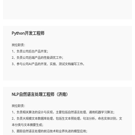
5、具备与多团队合作的经验，良好团队协作精神；
岗位要求：
1、全日制本科及以上学历，计算机相关专业毕业，一年以上前端开发工作经验；
2、熟练掌握HTML、CSS、JavaScript等web相关技术；
Python开发工程师
3、熟悉react/vue/angular任何一种前端框架，熟悉react优先；
4、熟悉webpack配置和git操作；
岗位职责：
5、善于沟通，具有团队意识；
1、负责公司后台产品开发；
2、负责公司后端产品的性能调优工作；
3、参与公司AI产品的开发、实施、测试文档编写工作。
岗位要求:
1、计算机相关专业，本科及以上学历，2年以上后端开发经验，有过运营商项目经
NLP自然语言处理工程师（济南）
验的更佳；
2、熟练python编程语言，熟悉服务端开发流程，熟悉常见的算法和数据结构；
岗位职责：
3、熟悉数据库开发，熟悉Mysql、Oracle、MongoDb数据库应用开发其中一种；
1、负责相关算法的设计与实现，主要包括自然语言处理、通用机器学习算法；
4、熟悉Python Wed框架（Django/Flask...）代码能力优秀，熟悉编码规范和具备
2、负责大规模文本数据库处理，包括生文本预处理，句法分析，命名实体识别，文
良好的文档编写能力）；
本分类与文本摘要生成；
5、沟通表达能力强，具备团队协作能力。
3、跟踪自然语言处理的前沿技术和业界先进的模型应用；