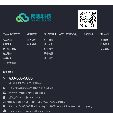
产品与解决方案
服务体系
乐动体育·|（官方）在线官网,
新闻资讯
加入我们
人工智能
服务级别
企业简介
招聘岗位
数字孪生
服务网络
企业文化
联系方式
数字化转型解
服务网络
留言表单
安全服务
荣誉资质
运维服务
企业风采
技术咨询服务
联系我们
400-808-5058
周一到周五9:30-18:00 (北京时间）
广州市黄埔区科学大道18号芯大厦B2栋1-2层
商务合作: marketing@sinontt.com
媒体合作: media@sinontt.com
Overseas business: NETTHINK HOLDINGS(HK)CO.,LIMITED
Add: Unit 04-05, 16F, The Broadway No.54-62 Lockhart Road,
Wanchai, HongKong
Email: sinontt_business@sinontt.com