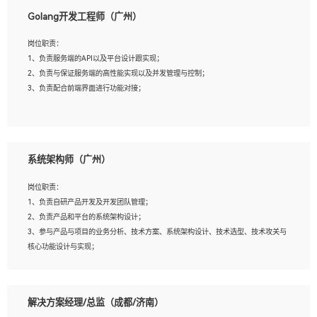
1、本科以上相关专业毕业，拥有三年以上相关数据工作经验经验。
Golang开发工程师（广州）
2、熟悉PostgreSQL、redis、MongoDB、ElasticSearch等开源数据库运维管理，拥
有开发经验优先。
岗位职责：
3、熟悉Oracle、MySQL、SQLServer中一种或多种优先。
1、负责服务端的API以及平台设计跟实现；
4、熟悉Hadoop、HBASE、Spark等大数据平台优先。
2、负责与保证服务端的高性能实现以及并发管理与控制；
5、熟悉linux或任意一种unix操作系统，如有较强操作系统侧工作经验者优先。
3、负责配合前端界面进行功能对接；
6、具备丰富的项目实施经验，较强的自我学习能力。
7、责任心强，为人友好，沟通能力强，具有良好的团队意识。
岗位要求：
1、本科及以上学历，计算机相关专业；
系统架构师（广州）
2、1年以上Golang开发工作经验，能独立完成相应项目开发；
3、基础扎实、熟悉数据结构与算法，熟悉多线程、多进程、IO复用等并发编程思维
岗位职责：
与实现，熟悉常用开源框架及设计模式；
1、负责自研产品开发及开发团队管理；
4、熟悉Golang、连接池、消息队列等组件使用、熟悉后端开发、测试、调试流程跟
2、负责产品和平台的系统架构设计；
工具使用；
3、参与产品与项目的业务分析、技术方案、系统架构设计、技术选型、技术攻关与
5、对技术有激情，喜欢钻研，能快速接受和掌握新技术，学习能力和工作责任心
核心功能设计与实现；
强，良好的沟通表达能力和团队协作能力。
4、根据业务及技术发展，做前瞻性的技术分析、研究及应用；
5、根据业务架构设计与业务需求，上接业务设计下接系统设计，编写系统概要设
计，指导技术骨干进行系统详细设计。
解决方案经理/总监（成都/济南）