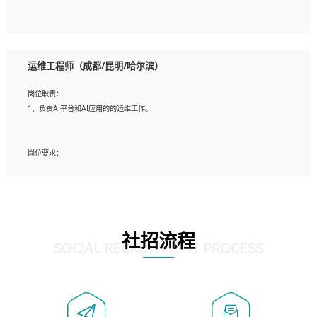
5、必须有实际的生产环境系统维护经验。
6、有中国移动安全态势系统相关项目经验优先考虑。
岗位要求：
1、精通java编程，熟悉vue和jsp编程；
运维工程师（成都/昆明/哈尔滨）
2、熟悉linux命令；
3、熟练使用springmvc、springcloud、webservice等框架进行开发；
岗位职责：
4、熟练使用oracle、mysql进行开发；
1、负责AI平台和AI应用的的运维工作。
5、熟悉流程开发如使用activiti；
6、计算机相关专业本科以上学历，3年以上开发工作经验。
岗位要求：
1、计算机相关专业，大专以上学历，2年以上开发运维工作经验；
2、必须具备的能力：有丰富的运维开发和K8S运维经验；熟悉K8S、Git、docker等
相关工具使用；熟练掌握Linux环境下的Shell语言 ；工作责任感强、具有良好的沟
通能力、服务意识；
3、掌握Linux环境下的Python编程语言；
社招流程
4、掌握DevOps思想、方法和流程。Jenkins工具使用；
SOCIAL RECRUITMENT PROCESS
5、掌握常见中间件配置与优化，如mysql、nginx等；
6、掌握服务器的维护，熟悉linux系统的常用操作；
7、掌握和第三方系统API接口的维护操作，和安全漏洞扫描的修复工作。