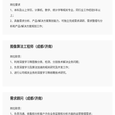
岗位要求
岗位要求：
1、本科及以上学历，计算机、数学、统计学等相关专业，同行业工作经验5年以
1、全日制统招本科及以上学历，计算机相关专业毕业，5年以上开发工作经验；
上；
2、具有扎实的java编程功底和良好的编码习惯，有分布式、多线程及高并发系统开
2、具备需求分析、产品/解决方案策划能力，可独立完成需求调研、需求整理与分
发经验和性能调优经验尤佳；熟悉JVM调优；掌握基础中间件、基础架构方案和云
析和产品/解决方案规划工作；
平台、云产品功能特性，熟练使用相关平台的功能和了解其背后实现机制；
3、逻辑缜密，对用户产品/解决方案体验敏感，对数据敏感，有产品/解决方案意
3、精通主流开发框架经验，精通一门主流开发语言；熟悉主流开源框架源码；
识，有主见，以数据为驱动，以结果为导向；
4、具有一定的大中型项目参与经验，有中间件、基础组件和框架的研发经验，具备
4、具有丰富的AI产品/解决方案解决方案经验，能够针对客户的需求，快速响应输
研发管理流程建设经验；
图像算法工程师（成都/济南）
出相关的解决方案，包括视频分析、图像识别、NLP、OCR、机器学习等；
5、熟悉Spring、Mybatis等开源框架和常用apache组件,熟悉Web服务端开发的各种
5、具备AI技术背景，掌握TensorFlow、PyTorch、Spark MLlib、SK-Learn等常见
常用框架和技术Springboot、Shiro、springcloud等；熟悉Linux常用命令和了解常
岗位职责：
AI算法框架，对人脸识别、目标检测、图像识别、OCR、NLP等AI算法有深刻理
用脚本语言，较丰富的线上系统运维经验，复杂问题排查思路清晰。
1、利用深度学习等图像分类、检测、分割技术解决业务问题；
解。具有AI平台级产品/解决方案从业经验者优先。具有大数据技术背景者优先；
2、负责深度学习及算法加速的相关研究及开发工作；
6、具备良好的客户意识与沟通能力，善于学习思考、创新与团队协作，认真负责、
3、进行公司相关业务的深度学习等前瞻技术研究。
执行力与抗压力强。
岗位要求：
1、统招本科以上学历，图形图像、计算机或数学相关专业；
需求顾问（成都/济南）
2、2年以上图像处理开发经验，熟悉python和spark开发；
3、熟练使用TensorFlow、Theano、Keras 及 Caffe 任意一种主流深度学习框架搭建
岗位职责：
深度学习系统环境；
1、负责沟通、收集和分析客户方在业务监管和分析方面的运营管理需求；